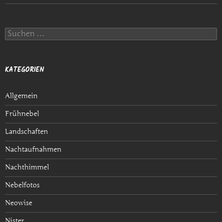
S
u
c
h
e
KATEGORIEN
n
n
a
Allgemein
c
h
Frühnebel
:
Landschaften
Nachtaufnahmen
Nachthimmel
Nebelfotos
Neowise
Nister