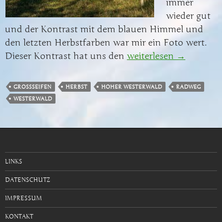
immer
wieder gut
und der Kontrast mit dem blauen Himmel und
den letzten Herbstfarben war mir ein Foto wert.
Dieser Kontrast hat uns den
Der letzte Herbsttag am
weiterlesen
→
GROSSSEIFEN
HERBST
HOHER WESTERWALD
RADWEG
WESTERWALD
LINKS
DATENSCHUTZ
IMPRESSUM
KONTAKT