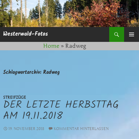
Suchen
Westerwald-Fotos
ZUM
PRIMÄR
Home
»
Radweg
INHALT
MENÜ
SPRINGEN
Schlagwortarchiv: Radweg
STREIFZÜGE
DER LETZTE HERBSTTAG
AM 19.11.2018
19. NOVEMBER 2018
KOMMENTAR HINTERLASSEN