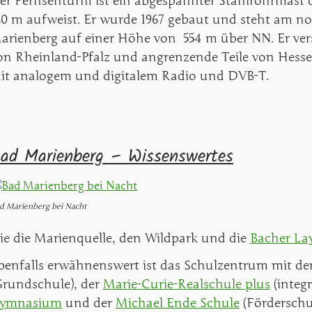
er
Fernsehturm
ist ein abgespannter Stahlrohrmast
80 m aufweist. Er wurde 1967 gebaut und steht am n
arienberg auf einer Höhe von 554 m über NN. Er vers
on Rheinland-Pfalz und angrenzende Teile von Hess
it analogem und digitalem Radio und DVB-T.
ad Marienberg – Wissenswertes
d Marienberg bei Nacht
ie die Marienquelle, den Wildpark und die
Bacher La
benfalls erwähnenswert ist das Schulzentrum mit de
Grundschule), der
Marie-Curie-Realschule plus
(integ
ymnasium
und der
Michael Ende Schule
(Förderschul