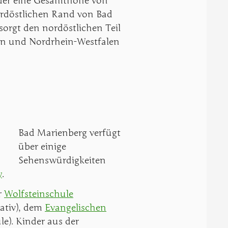
 der eine Gesamthöhe von
ordöstlichen Rand von Bad
orgt den nordöstlichen Teil
en und Nordrhein-Westfalen
Bad Marienberg verfügt
über einige
Sehenswürdigkeiten
y
.
r
Wolfsteinschule
rativ), dem
Evangelischen
e). Kinder aus der