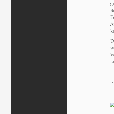
g
B
F
A
k
D
w
V
L
…