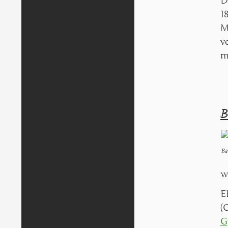
D
1
M
v
m
B
Ba
w
E
(
G