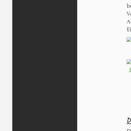
b
V
A
E
D