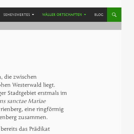
SEHENSWERTES
WÄLLER ORTSCHAFTEN
BLOG
n, die zwischen
en Westerwald liegt.
er Stadtgebiet erstmals im
s sanctae Mariae
ienberg, eine ringförmig
rienberg zusammen.
bereits das Prädikat