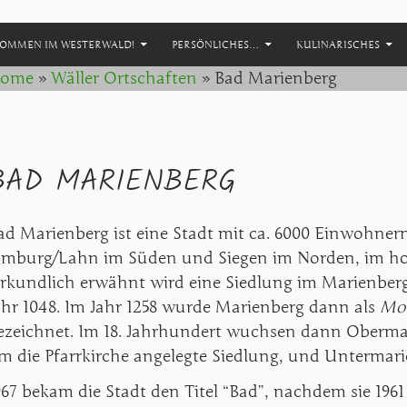
NHALT SPRINGEN
KOMMEN IM WESTERWALD!
PERSÖNLICHES…
KULINARISCHES
ome
»
Wäller Ortschaften
»
Bad Marienberg
BAD MARIENBERG
ad Marienberg ist eine Stadt mit ca. 6000 Einwohner
imburg/Lahn im Süden und Siegen im Norden, im hoh
rkundlich erwähnt wird eine Siedlung im Marienberg
ahr 1048. Im Jahr 1258 wurde Marienberg dann als
Mon
ezeichnet. Im 18. Jahrhundert wuchsen dann Obermar
m die Pfarrkirche angelegte Siedlung, und Unterma
967 bekam die Stadt den Titel “Bad”, nachdem sie 1961 