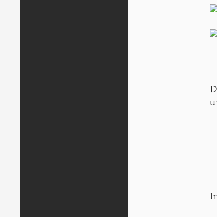
D
u
I