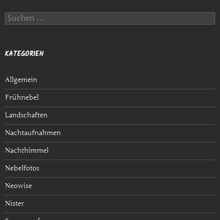
S
u
c
h
e
KATEGORIEN
n
n
a
Allgemein
c
h
Frühnebel
:
Landschaften
Nachtaufnahmen
Nachthimmel
Nebelfotos
Neowise
Nister