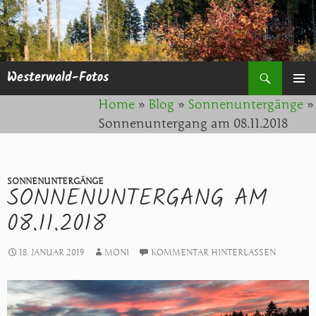
Suchen
Westerwald-Fotos
ZUM
PRIMÄR
Home
»
Blog
»
Sonnenuntergänge
»
INHALT
MENÜ
SPRINGEN
Sonnenuntergang am 08.11.2018
SONNENUNTERGÄNGE
SONNENUNTERGANG AM
08.11.2018
18. JANUAR 2019
MONI
KOMMENTAR HINTERLASSEN